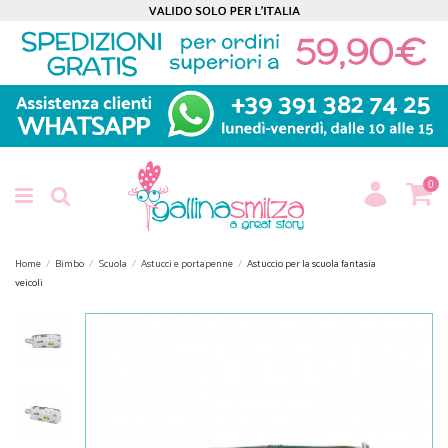
0
Home
Bimbo
Scuola
Astucci e portapenne
Astuccio per la scuola fantasia
veicoli