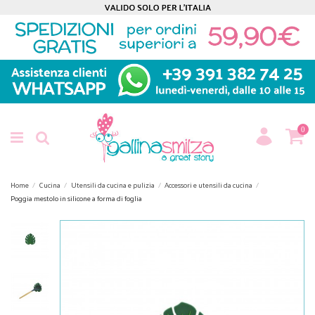
0
Home
Cucina
Utensili da cucina e pulizia
Accessori e utensili da cucina
Poggia mestolo in silicone a forma di foglia