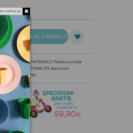
Non mostrare più
AGGIUNGI AL CARRELLO
275
MATERIALE
:
Plastica riciclata
on
TONALITÀ
:
Arancione
Verde
a