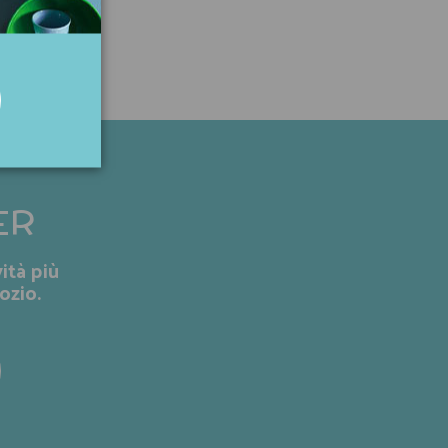
ER
ità più
ozio.