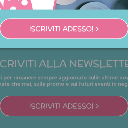
ISCRIVITI ADESSO! >
SCRIVITI ALLA NEWSLETT
iti per rimanere sempre aggiornato sulle ultime nov
rate che mai, sulle promo e sui futuri eventi in neg
ISCRIVITI ADESSO! >