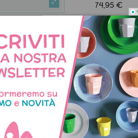
74,95 €
RIFERIMENTO
:
1802
MARCA
:
Sticky Lem
Pagamenti
Spedizioni
Condizioni di vendit