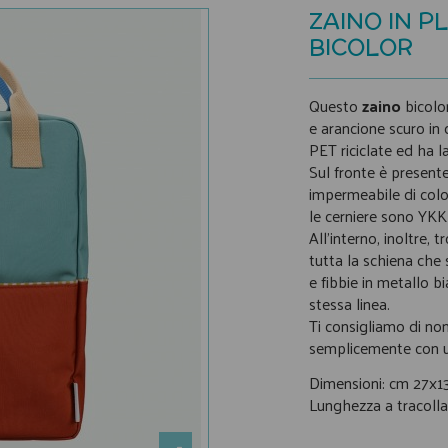
ZAINO IN P
BICOLOR
Questo
zaino
bicolor
e arancione scuro in q
PET riciclate ed ha l
Sul fronte è presente
impermeabile di colo
le cerniere sono YKK 
All'interno, inoltre, 
tutta la schiena che 
e fibbie in metallo b
stessa linea.
Ti consigliamo di non
semplicemente con 
Dimensioni: cm 27x1
Lunghezza a tracolla