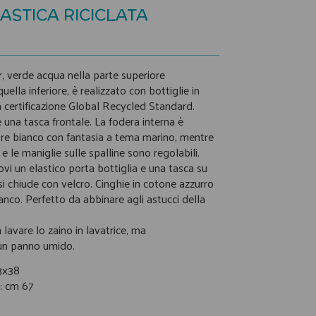
LASTICA RICICLATA
, verde acqua nella parte superiore
uella inferiore, è realizzato con bottiglie in
a certificazione Global Recycled Standard.
 una tasca frontale. La fodera interna è
re bianco con fantasia a tema marino, mentre
e le maniglie sulle spalline sono regolabili.
trovi un elastico porta bottiglia e una tasca su
si chiude con velcro. Cinghie in cotone azzurro
ianco. Perfetto da abbinare agli astucci della
 lavare lo zaino in lavatrice, ma
un panno umido.
3x38
: cm 67