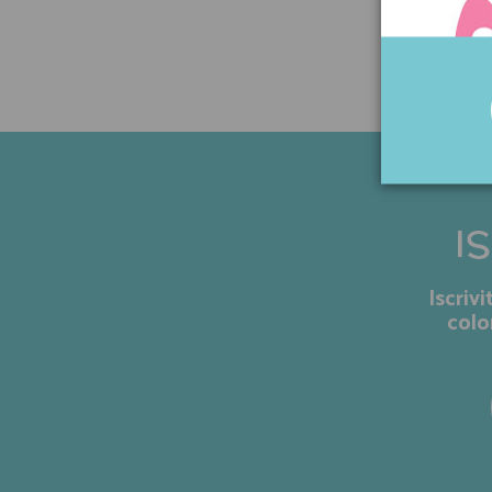
I
Iscriv
colo