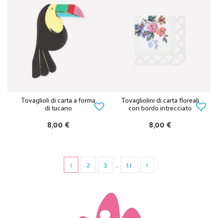
Tovaglioli di carta a forma
Tovagliolini di carta floreali
di tucano
con bordo intrecciato
8,00 €
8,00 €
1
2
3
…
11