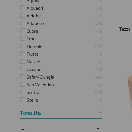
A pois
3
A quadri
1
A righe
7
Alfabeto
45
Tazza 
Cuore
4
Emoji
2
Floreale
22
Frutta
4
Natale
7
Oceano
8
Safari/Giungla
20
San Valentino
5
Scritta
25
Stelle
4
Tonalità