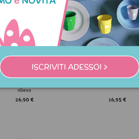
ISCRIVITI ADESSO! >
a in ceramica con ciliegie in
Tazza mug in ceramica - Ci
rilievo
26,90 €
16,95 €