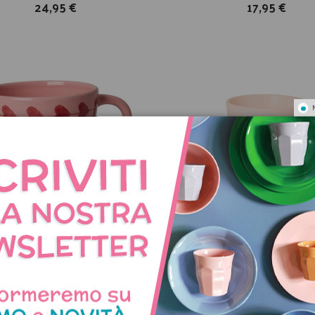
24,95 €
17,95 €
 mug in ceramica con scritta
Tazza da cappuccino in c
LOVE
GOOD MORNING
25,90 €
14,95 €