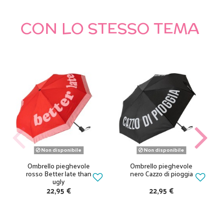
CON LO STESSO TEMA
Non disponibile
Non disponibile
Ombrello pieghevole
Ombrello pieghevole
rosso Better late than
nero Cazzo di pioggia
ugly
22,95 €
22,95 €