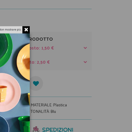
Non mostrare più
A QUESTO PRODOTTO
tta colorata costo: 1,50 €
tta glitter costo: 2,50 €
L CARRELLO
SBASBU35
MATERIALE
:
Plastica
vely Company
TONALITÀ
:
Blu