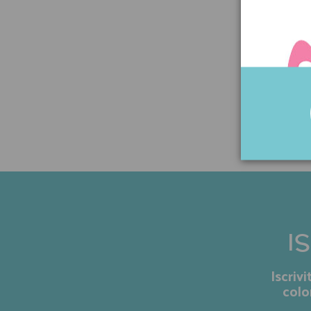
I
Iscriv
colo