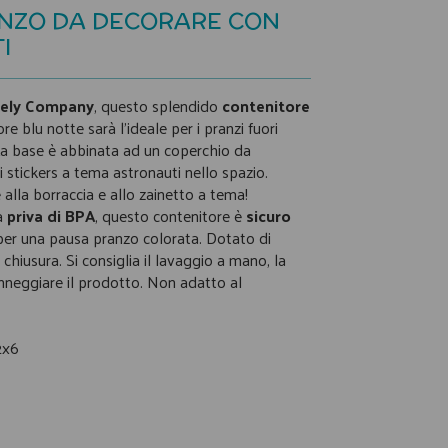
NZO DA DECORARE CON
I
ovely Company
, questo splendido
contenitore
re blu notte sarà l'ideale per i pranzi fuori
 La base è abbinata ad un coperchio da
 stickers a tema astronauti nello spazio.
alla borraccia e allo zainetto a tema!
ca
priva di BPA
, questo contenitore è
sicuro
 per una pausa pranzo colorata. Dotato di
 chiusura. Si consiglia il lavaggio a mano, la
nneggiare il prodotto. Non adatto al
2x6