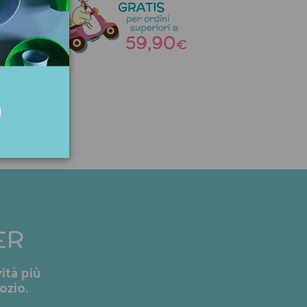
a
ER
ità più
ozio.