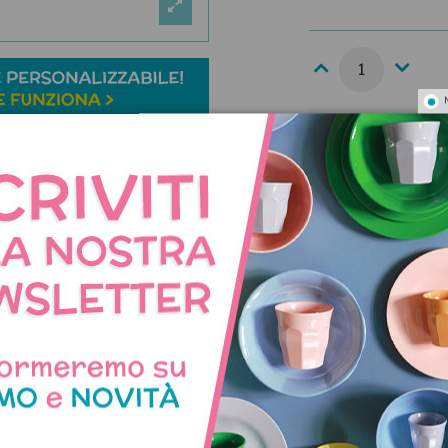
PERSONALIZZ
Aggiungi una scri
Aggiungi una scri
AGGIUNGI A

RIFERIMENTO
:
LL-
MARCA
:
A Little Lo
Pagamenti