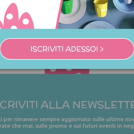
Spedizioni
Condizioni di vendit
ISCRIVITI ADESSO! >
SCRIVITI ALLA NEWSLETT
iti per rimanere sempre aggiornato sulle ultime nov
rate che mai, sulle promo e sui futuri eventi in neg