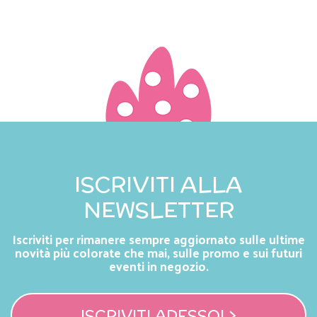
ISCRIVITI ALLA
NEWSLETTER
Iscriviti per rimanere sempre aggiornato sulle ultime
novità più colorate che mai, sulle promo e sui futuri
eventi in negozio.
ISCRIVITI ADESSO! >