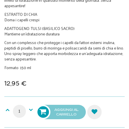
livello di idratazione in qualsiasi momento della giornata. Senza
appesantire!
ESTRATTO DI CHIA
Doma i capelli crespi
ADATTOGENO: TULSI (BASILICO SACRO)
Mantiene un'idratazione duratura
Con un complesso che protegge i capelli da fattori esterni: inulina,
peptidi di pisello, burro di moringa e polisaccaridi da semi di chia e lino.
Uno spray leggero che apporta morbidezza e un'adeguata idratazione,
senza appesantire.
Formato: 150 ml
12,95 €
AGGIUNGI AL
CARRELLO