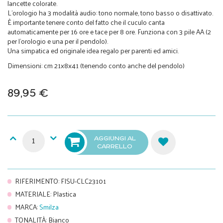
lancette colorate.
L'orologio ha 3 modalità audio: tono normale, tono basso o disattivato.
È importante tenere conto del fatto che il cuculo canta
automaticamente per 16 ore e tace per 8 ore. Funziona con 3 pile AA (2
per l'orologio e una per il pendolo).
Una simpatica ed originale idea regalo per parenti ed amici.
Dimensioni: cm 21x8x41 (tenendo conto anche del pendolo)
89,95 €
AGGIUNGI AL
CARRELLO
RIFERIMENTO
:
FISU-CLC23101
MATERIALE
:
Plastica
MARCA
:
Smilza
TONALITÀ
:
Bianco