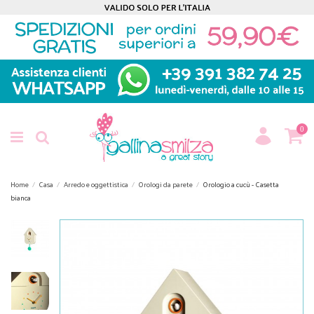
0
Home
Casa
Arredo e oggettistica
Orologi da parete
Orologio a cucù - Casetta
bianca