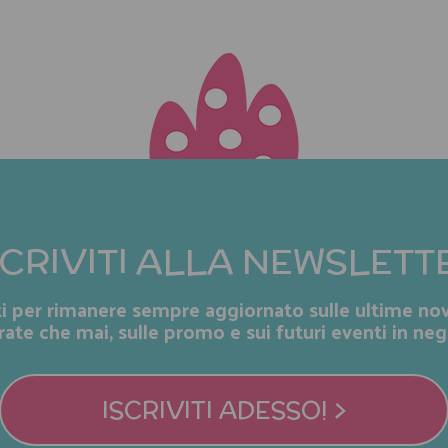
SCRIVITI ALLA NEWSLETT
iti per rimanere sempre aggiornato sulle ultime nov
rate che mai, sulle promo e sui futuri eventi in neg
ISCRIVITI ADESSO! >