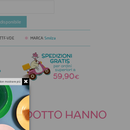
disponibile
TTF-VDE
MARCA
:
Smilza
a
Non mostrare più
TO PRODOTTO HANNO