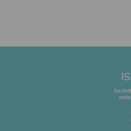
I
Iscriv
colo