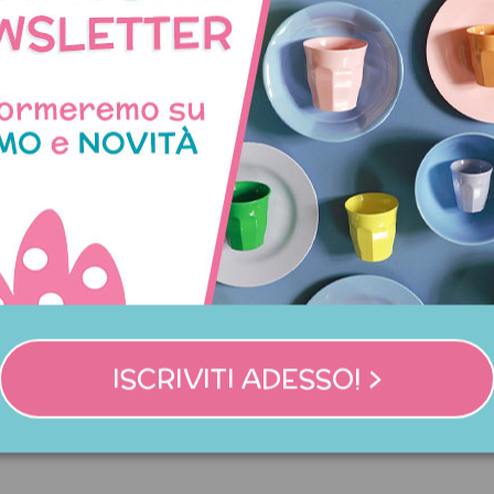
lina compleanno lettera S
Candelina compleanno con
ISCRIVITI ADESSO! >
oro
3,90 €
3,90 €