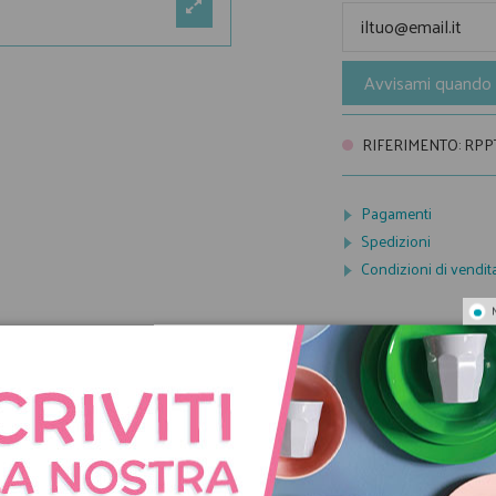
Avvisami quando 
RIFERIMENTO
:
RPP
Pagamenti
Spedizioni
Condizioni di vendit
NNO ACQUISTATO QUES
COMPRATO ANCHE: