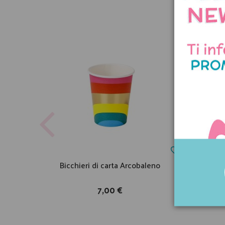
Bicchieri di carta Arcobaleno
Cande
7,00 €