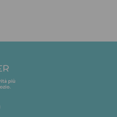
ER
ità più
ozio.