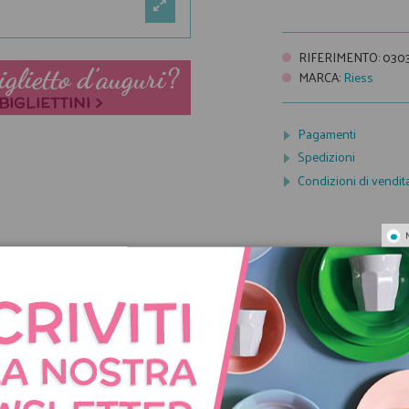
RIFERIMENTO
:
0303
MARCA
:
Riess
Pagamenti
Spedizioni
Condizioni di vendit
NNO ACQUISTATO QUES
COMPRATO ANCHE: