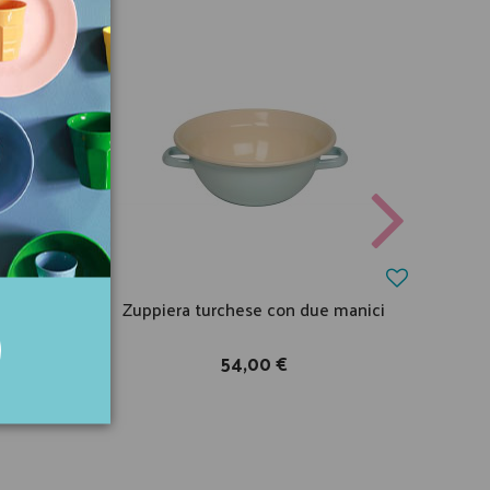
a con
Zuppiera turchese con due manici
Pen
54,00 €