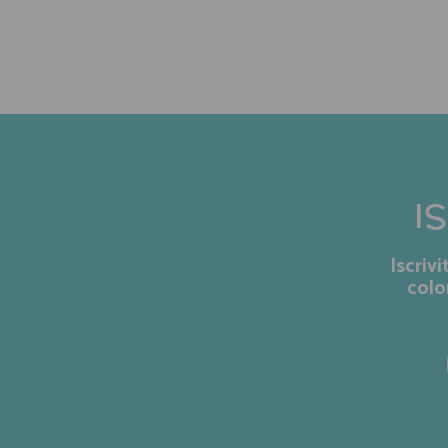
I
Iscriv
colo