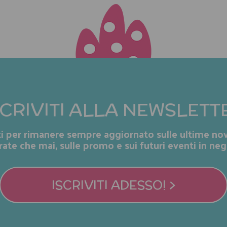
SCRIVITI ALLA NEWSLETT
iti per rimanere sempre aggiornato sulle ultime nov
rate che mai, sulle promo e sui futuri eventi in neg
ISCRIVITI ADESSO! >