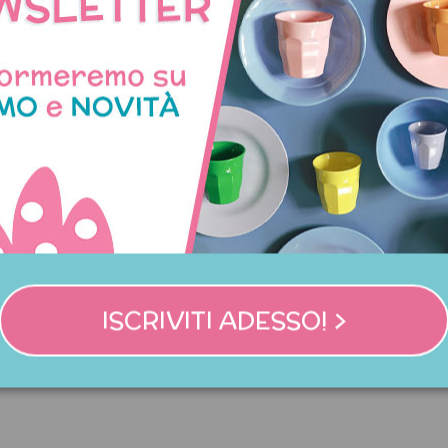
Non disponibile
iaio da cucina cuore fucsia
Padella a induzione azzur
manico lungo
ISCRIVITI ADESSO! >
10,90 €
51,00 €