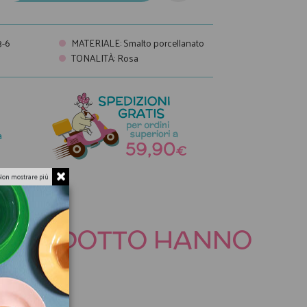
-6
MATERIALE
:
Smalto porcellanato
TONALITÀ
:
Rosa
a
Non mostrare più
TO PRODOTTO HANNO