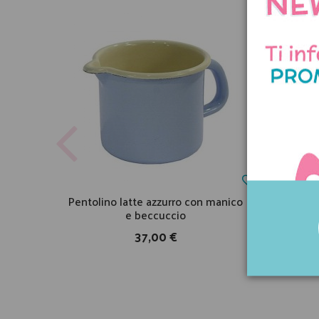
Pentolino latte azzurro con manico
Cucch
e beccuccio
37,00 €