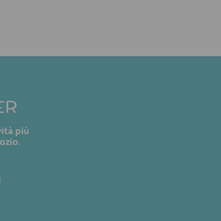
ER
ità più
ozio.