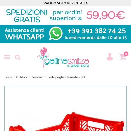
0
Home
Outdoor
Giardino
Cesta pieghevole media - red