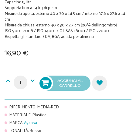
Capacità: 15 litri
Sopporta fino a 14 kg di peso
Misure da aperta: esterno 40 x 30 x 14.5 cm / interno 37.6 x 27.6 x 14
cm
Misure da chiusa: esterno 40 x 30 x 2.7 cm (20% dell'ingombro)
ISO 9001-2008 / ISO 14001 / OHSAS 18001 / ISO 22000
Rispetta gli standard FDA, BGA, adatta per alimenti
16,90 €
AGGIUNGI AL
CARRELLO
RIFERIMENTO
:
MEDIA-RED
MATERIALE
:
Plastica
MARCA
:
Aykasa
TONALITÀ
:
Rosso