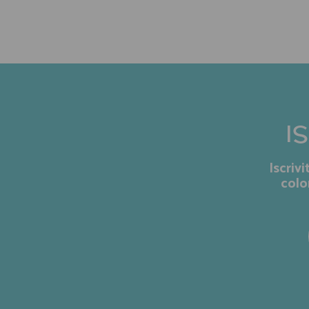
I
Iscriv
colo