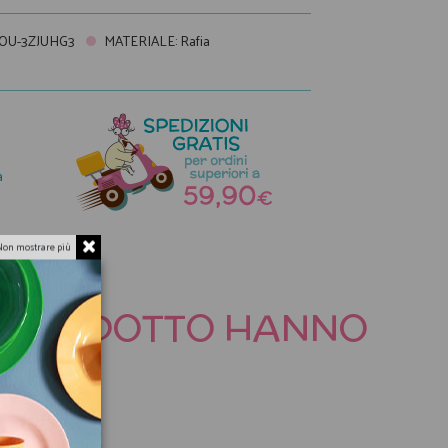
OU-3ZJUHG3
MATERIALE
:
Rafia
a
Non mostrare più
TO PRODOTTO HANNO