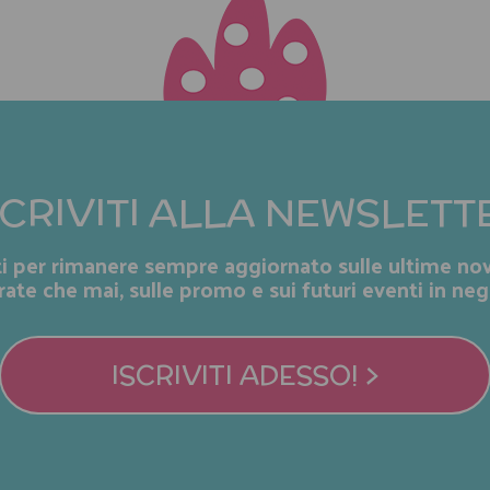
SCRIVITI ALLA NEWSLETT
iti per rimanere sempre aggiornato sulle ultime nov
rate che mai, sulle promo e sui futuri eventi in neg
ISCRIVITI ADESSO! >