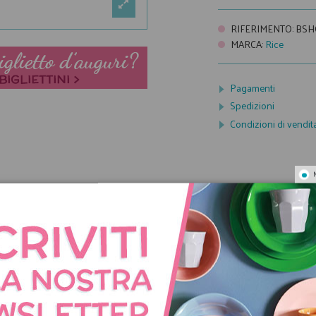
RIFERIMENTO
:
BSH
MARCA
:
Rice
Pagamenti
Spedizioni
Condizioni di vendit
NNO ACQUISTATO QUES
COMPRATO ANCHE: