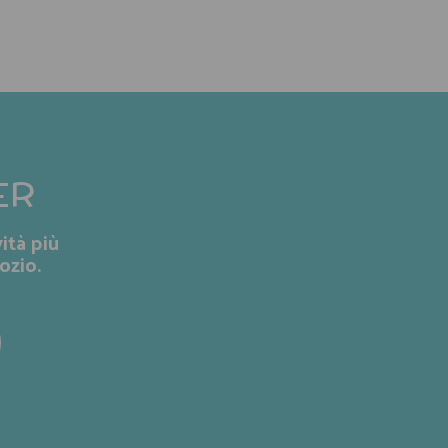
ER
ità più
ozio.