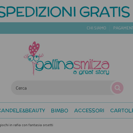
CHI SIAMO
PAGAMEN
CANDELE&BEAUTY
BIMBO
ACCESSORI
CARTOL
iochi in rafia con fantasia orsetti