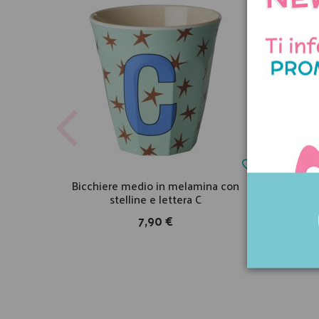
Bicchiere medio in melamina con
Borra
stelline e lettera C
t
7,90 €