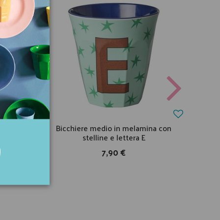
ina a
Bicchiere medio in melamina con
Bi
stelline e lettera E
7,90 €