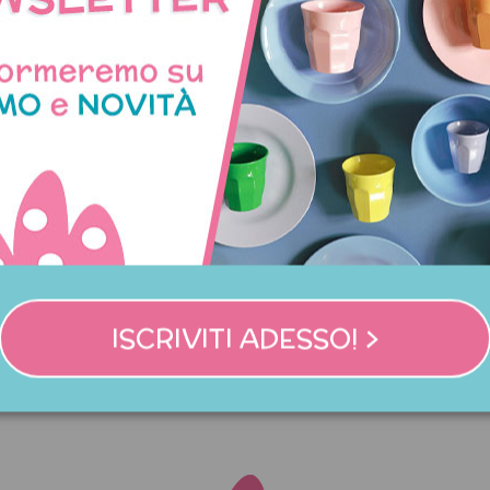
ccia in tritan trasparente a
Bicchiere medio in melam
ema parco divertimenti
righe con lettera I
ISCRIVITI ADESSO! >
14,95 €
7,90 €