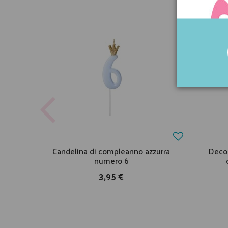
Candelina di compleanno azzurra
Decor
numero 6
3,95 €