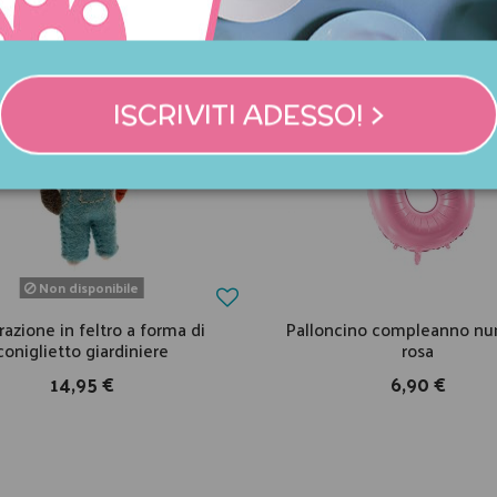
ISCRIVITI ADESSO! >
Non disponibile
azione in feltro a forma di
Palloncino compleanno nu
coniglietto giardiniere
rosa
14,95 €
6,90 €