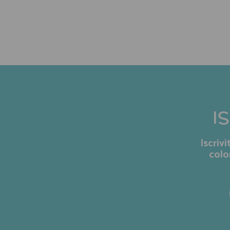
I
Iscriv
colo