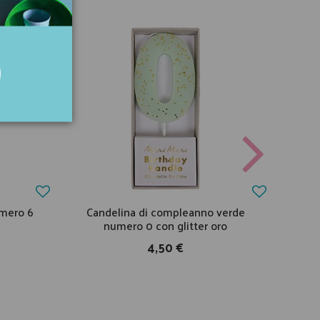
mero 6
Candelina di compleanno verde
Tova
numero 0 con glitter oro
4,50 €