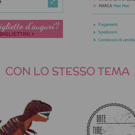
MARCA
:
Meri Meri
Pagamenti
Spedizioni
Condizioni di vendit
CON LO STESSO TEMA