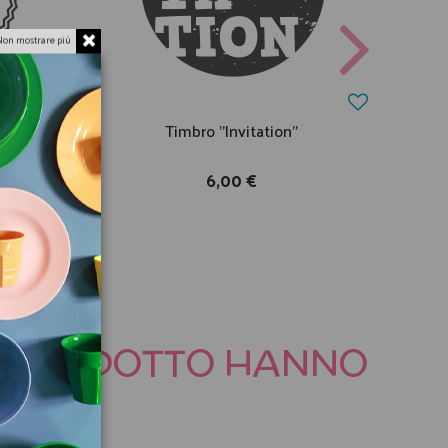
Non mostrare più
ce"
Timbro "Invitation"
6,00 €
TO PRODOTTO HANNO