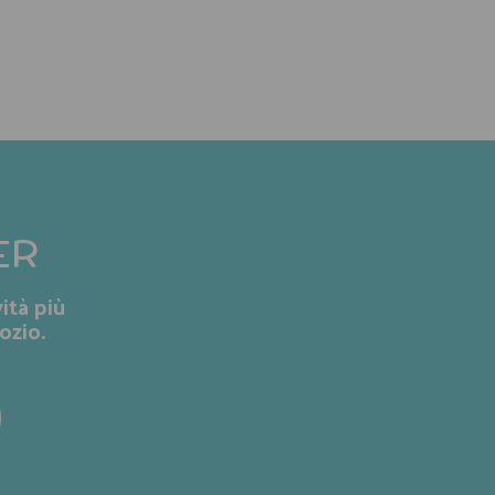
ER
ità più
ozio.