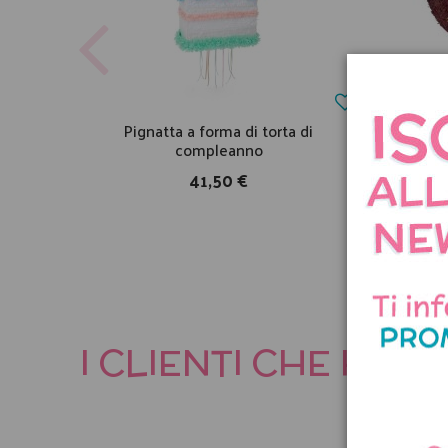
Pignatta a forma di torta di
P
compleanno
41,50 €
I CLIENTI CHE HA