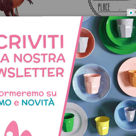
ignatta di compleanno
Timbro "Date Time Pla
Dinosauro T-Rex
41,50 €
6,00 €
NNO ACQUISTATO QUES
COMPRATO ANCHE: