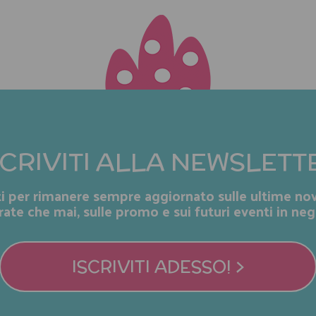
SCRIVITI ALLA NEWSLETT
iti per rimanere sempre aggiornato sulle ultime nov
rate che mai, sulle promo e sui futuri eventi in neg
ISCRIVITI ADESSO! >