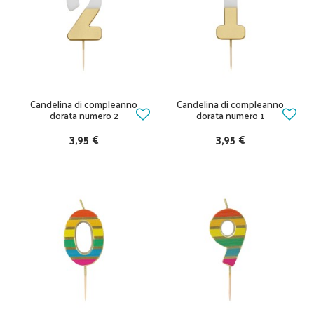
Candelina di compleanno
Candelina di compleanno
dorata numero 2
dorata numero 1
3,95 €
3,95 €