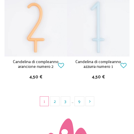
Candelina di compleanno
Candelina di compleanno
arancione numero 2
azzurra numero 1
4,50 €
4,50 €
1
2
3
…
9