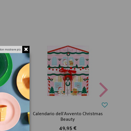
Non mostrare più
llaggio
Calendario dell'Avvento Christmas
Cale
Beauty
49,95 €