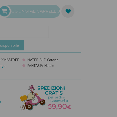
AGGIUNGI AL CARRELLO
disponibile
-XMASTREE
MATERIALE
:
Cotone
ngs
FANTASIA
:
Natale
6
a