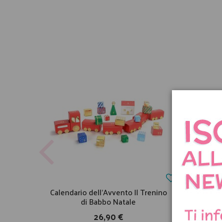
Calendario dell'Avvento Il Trenino
Ca
di Babbo Natale
26,90 €