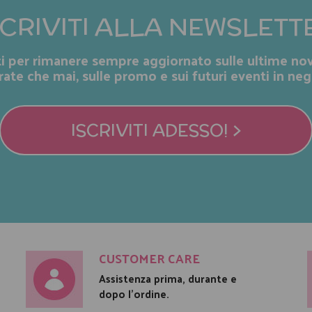
SCRIVITI ALLA NEWSLETT
iti per rimanere sempre aggiornato sulle ultime nov
rate che mai, sulle promo e sui futuri eventi in neg
ISCRIVITI ADESSO! >
CUSTOMER CARE
Assistenza prima, durante e
dopo l'ordine.