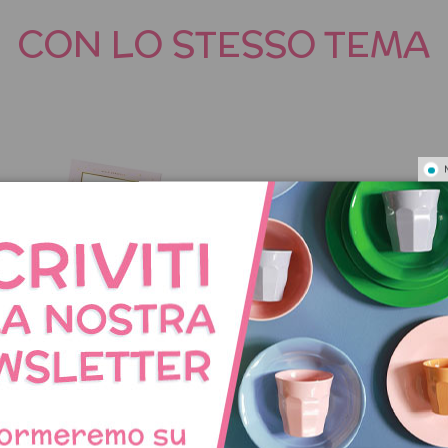
CON LO STESSO TEMA
lendario dell'Avvento Lo
Calendario dell'Avvento Vi
Schiaccianoci
di Natale Fai-da-te
59,95 €
22,90 €