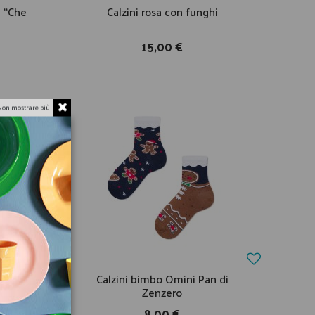
a “Che
Calzini rosa con funghi
15,00 €
Non mostrare più
aus
Calzini bimbo Omini Pan di
Zenzero
8,00 €