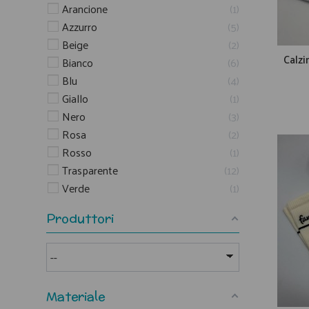
Arancione
1
Azzurro
5
Beige
2
Calzi
Bianco
6
Blu
4
Giallo
1
Nero
3
Rosa
2
Rosso
1
Trasparente
12
Verde
1
Produttori
Materiale