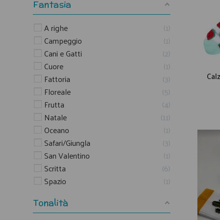
Fantasia
A righe
1
Campeggio
1
Cani e Gatti
2
Cuore
1
Cal
Fattoria
3
Floreale
5
Frutta
4
Natale
11
Oceano
1
Safari/Giungla
3
San Valentino
1
Scritta
6
Spazio
1
Tonalità