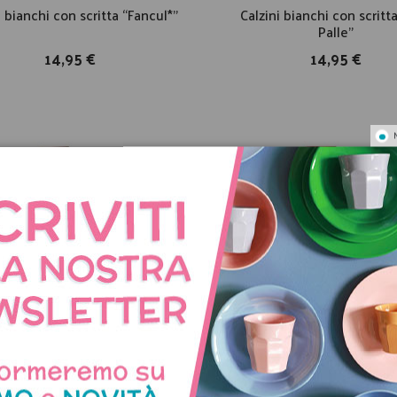
i bianchi con scritta “Fancul*”
Calzini bianchi con scritt
Palle”
14,95 €
14,95 €
Calzini bimbo Savana
Calzini bimbo Santa Cl
8,00 €
8,00 €