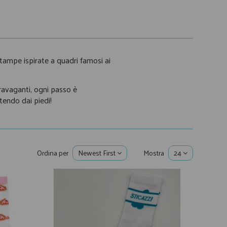
 stampe ispirate a quadri famosi ai
ravaganti, ogni passo è
tendo dai piedi!
Ordina per
Newest First
Mostra
24