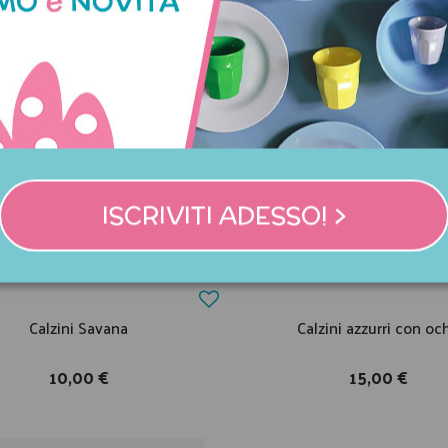
ISCRIVITI ADESSO! >
Calzini Savana
Calzini azzurri con oc
10,00 €
15,00 €