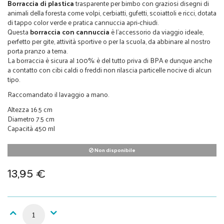
Borraccia di plastica
trasparente per bimbo con graziosi disegni di
animali della foresta come volpi, cerbiatti, gufetti, scoiattoli e ricci, dotata
di tappo color verde e pratica cannuccia apri-chiudi.
Questa
borraccia con cannuccia
è l’accessorio da viaggio ideale,
perfetto per gite, attività sportive o per la scuola, da abbinare al nostro
porta pranzo a tema.
La borraccia è
sicura al 100%: è del tutto
priva di BPA
e dunque anche
a contatto con cibi caldi o freddi non rilascia particelle nocive di alcun
tipo.
Raccomandato il lavaggio a mano.
Altezza 16.5 cm
Diametro 7.5 cm
Capacità 450 ml
Non disponibile
13,95 €