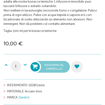
adatta alle nostre borracce termiche. L'infusore è rimovibile: puoi
lasciare l'infusore o estrarlo svitandolo.
Non mettere in lavastoviglie, microonde, forno o congelatore. Pulisci
prima di ogni utilizzo. Pulire con acqua tiepida e sapone e/o con
bicarbonato di sodio utilizzando un elemento non abrasivo. Non
immergere. Non dà problemi col contatto alimentare.
Taglia: 500 ml per le borracce termiche
10,00 €
AGGIUNGI AL
CARRELLO
RIFERIMENTO
:
QDBF2900
MATERIALE
:
Acciaio Inox
MARCA
:
Qwetch