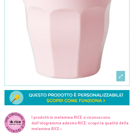
I prodotti in melamina RICE si riconoscono
dall'ologramma adesivo RICE: scopri la qualità della
melamina RICE >