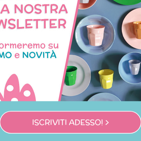
Non disponibile
rty bags con macchinine
Borsone da viaggio azzur
veicoli
16,00 €
49,95 €
ISCRIVITI ADESSO! >