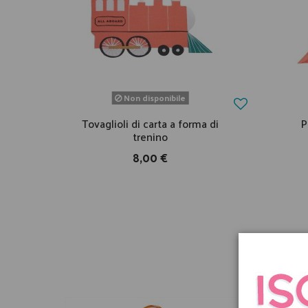
Non disponibile
Tovaglioli di carta a forma di
P
trenino
8,00 €