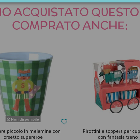
NNO ACQUISTATO QUES
COMPRATO ANCHE:
Non disponibile
ere piccolo in melamina con
Pirottini e toppers per cu
orsetto supereroe
con fantasia treno