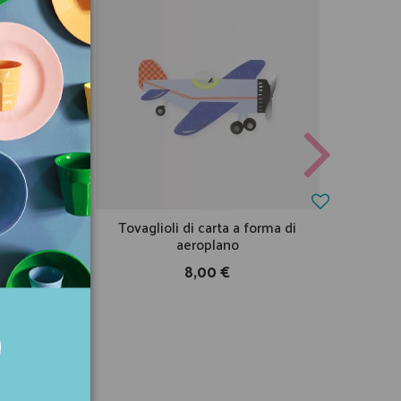
ro con
Tovaglioli di carta a forma di
Ca
aeroplano
8,00 €