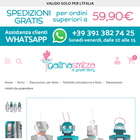
0
Home
Party
Decorazioni per feste
Addobbi compleanno e feste
Decorazioni
robots da appendere