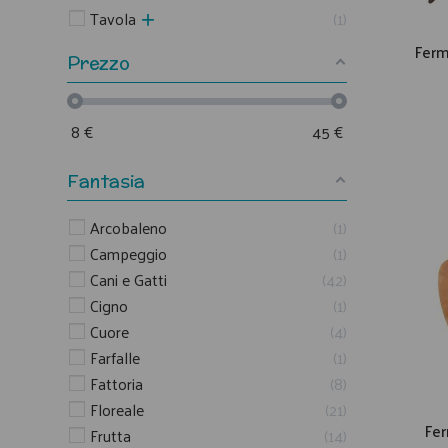
Tavola
1
Ferm
Prezzo
8
€
45
€
Fantasia
Arcobaleno
1
Campeggio
1
Cani e Gatti
42
Cigno
1
Cuore
4
Farfalle
1
Fattoria
8
Floreale
21
Fer
Frutta
14