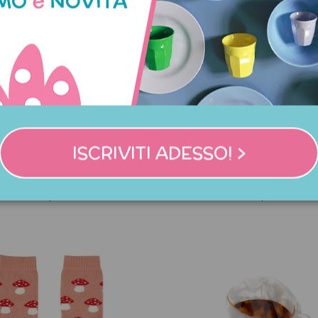
ISCRIVITI ADESSO! >
itore porta bijoux a forma di
Anello placcato oro con
seno
bianco
45,00 €
33,00 €