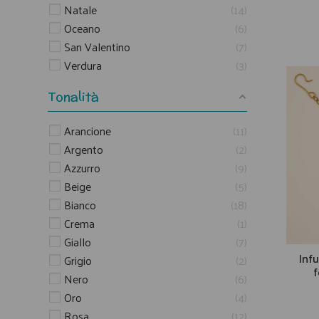
Natale
14
Oceano
6
San Valentino
7
Verdura
3
Tonalità
Arancione
11
Argento
2
Azzurro
9
Beige
5
Bianco
18
Crema
1
Giallo
7
Infu
Grigio
2
f
Nero
6
Oro
4
Rosa
12