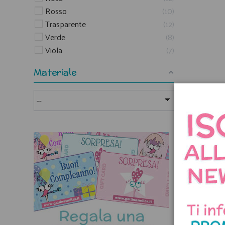
Rosso
10
Trasparente
12
Verde
8
Viola
7
Materiale
Ferm