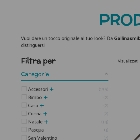
PROD
Vuoi dare un tocco originale al tuo look? Da
Gallinasmil
distinguersi.
Filtra per
Visualizzati 
Categorie
Accessori
135
Bimbo
2
Casa
2
Cucina
2
Natale
14
Pasqua
1
San Valentino
7