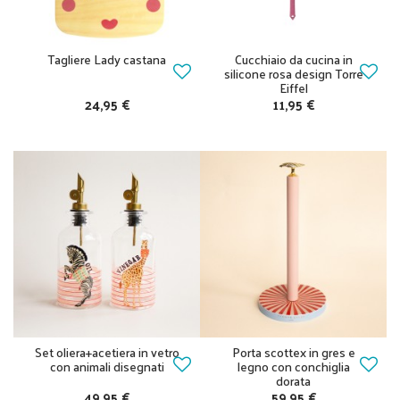
Tagliere Lady castana
Cucchiaio da cucina in
silicone rosa design Torre
Eiffel
24,95 €
11,95 €
Set oliera+acetiera in vetro
Porta scottex in gres e
con animali disegnati
legno con conchiglia
dorata
49,95 €
59,95 €