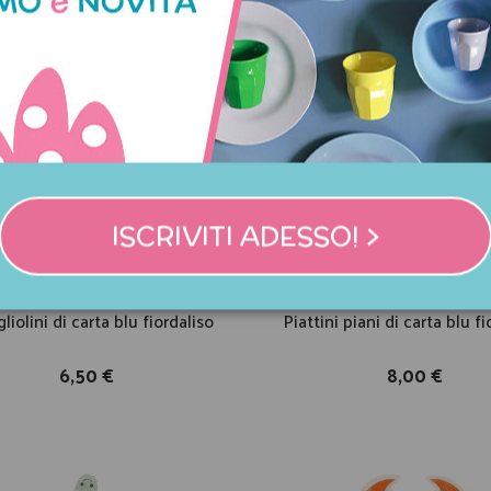
ISCRIVITI ADESSO! >
Non disponibile
Non disponibile
liolini di carta blu fiordaliso
Piattini piani di carta blu f
6,50 €
8,00 €