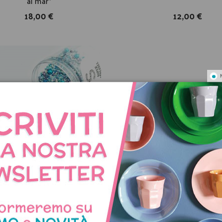
al mar”
18,00 €
12,00 €
uccherini Under The Sea
Vassoi di carta a forma di
10,95 €
12,00 €