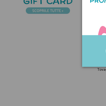
Tovag