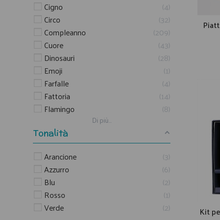
Cigno
4
Circo
32
Piatt
Compleanno
209
Cuore
43
Dinosauri
28
Emoji
1
Farfalle
4
Fattoria
14
Flamingo
8
Di più...
Tonalità
Arancione
3
Azzurro
6
Blu
2
Rosso
1
Verde
2
Kit p