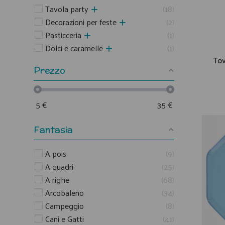
Tavola party
18
Decorazioni per feste
2
Pasticceria
1
Dolci e caramelle
1
Tov
Prezzo
5
€
35
€
Fantasia
A pois
9
A quadri
25
A righe
68
Arcobaleno
34
Campeggio
8
Cani e Gatti
41