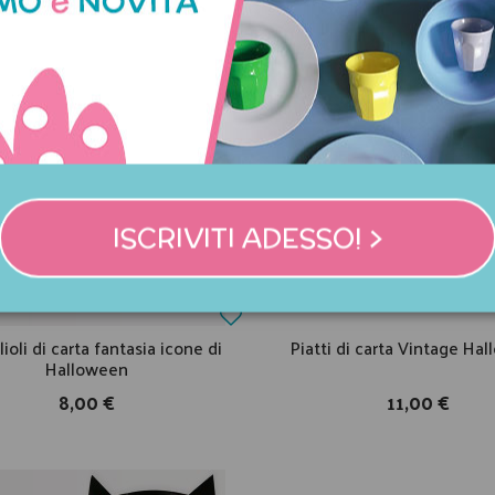
ISCRIVITI ADESSO! >
ioli di carta fantasia icone di
Piatti di carta Vintage Ha
Halloween
8,00 €
11,00 €