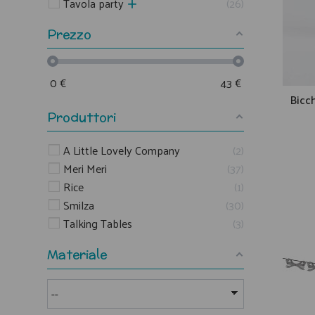
Tavola party
26
Prezzo
0
€
43
€
Bicch
Produttori
A Little Lovely Company
2
Meri Meri
37
Rice
1
Smilza
30
Talking Tables
3
Materiale