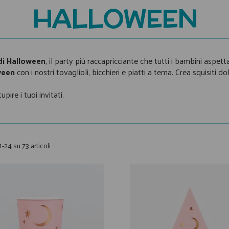
HALLOWEEN
di Halloween
, il party più raccapricciante che tutti i bambini aspett
ween
con i nostri tovaglioli, bicchieri e piatti a tema. Crea squisiti do
upire i tuoi invitati.
1-24 su 73 articoli