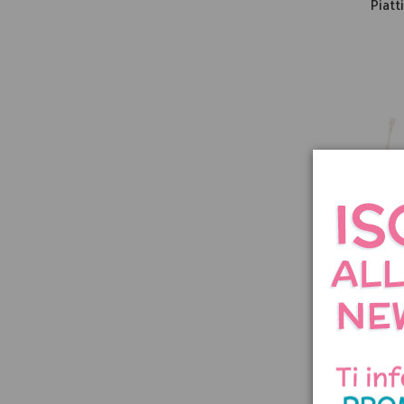
Piatt
Sch