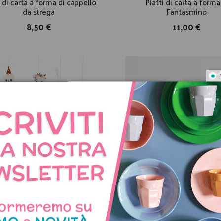
i di carta a forma di cappello
Piatti di carta a forma
da strega
Fantasmino
8,50 €
11,00 €
eletri giganti di Halloween
Tovaglioli di carta a for
Fantasmino
26,00 €
8,00 €