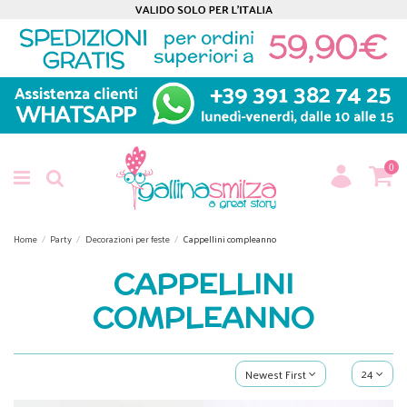
0
Home
Party
Decorazioni per feste
Cappellini compleanno
CAPPELLINI
COMPLEANNO
24
Newest First